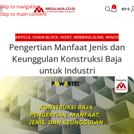
Skip to navigation
0
RP
0
Skip to main content
ARTICLE
,
CHAIN BLOCK
,
HOIST
,
WEBBING SLING
,
WINCH
Pengertian Manfaat Jenis dan
Keunggulan Konstruksi Baja
untuk Industri