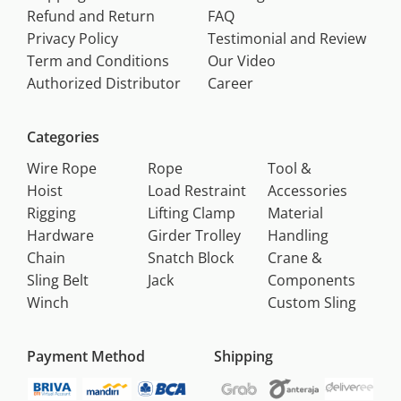
Refund and Return
FAQ
Privacy Policy
Testimonial and Review
Term and Conditions
Our Video
Authorized Distributor
Career
Categories
Wire Rope
Rope
Tool &
Hoist
Load Restraint
Accessories
Rigging
Lifting Clamp
Material
Hardware
Girder Trolley
Handling
Chain
Snatch Block
Crane &
Sling Belt
Jack
Components
Winch
Custom Sling
Payment Method
Shipping