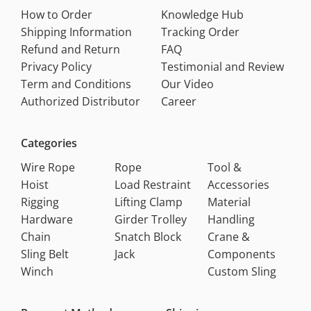
How to Order
Knowledge Hub
Shipping Information
Tracking Order
Refund and Return
FAQ
Privacy Policy
Testimonial and Review
Term and Conditions
Our Video
Authorized Distributor
Career
Categories
Wire Rope
Rope
Tool &
Hoist
Load Restraint
Accessories
Rigging
Lifting Clamp
Material
Hardware
Girder Trolley
Handling
Chain
Snatch Block
Crane &
Sling Belt
Jack
Components
Winch
Custom Sling