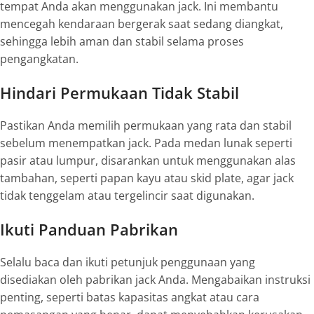
tempat Anda akan menggunakan jack. Ini membantu
mencegah kendaraan bergerak saat sedang diangkat,
sehingga lebih aman dan stabil selama proses
pengangkatan.
Hindari Permukaan Tidak Stabil
Pastikan Anda memilih permukaan yang rata dan stabil
sebelum menempatkan jack. Pada medan lunak seperti
pasir atau lumpur, disarankan untuk menggunakan alas
tambahan, seperti papan kayu atau skid plate, agar jack
tidak tenggelam atau tergelincir saat digunakan.
Ikuti Panduan Pabrikan
Selalu baca dan ikuti petunjuk penggunaan yang
disediakan oleh pabrikan jack Anda. Mengabaikan instruksi
penting, seperti batas kapasitas angkat atau cara