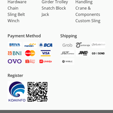
Hardware
Girder Trolley
Handling
Chain
Snatch Block
Crane &
Sling Belt
Jack
Components
Winch
Custom Sling
Payment Method
Shipping
Register