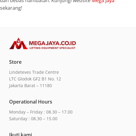
dan bebas hambatan. Kunjungi website
Mega Jaya
sekarang!
Store
Lindeteves Trade Centre
LTC Glodok GF2 B1 No. 12
Jakarta Barat – 11180
Operational Hours
Monday – Friday : 08.30 – 17.00
Saturday : 08.30 – 15.00
Ikuti kami