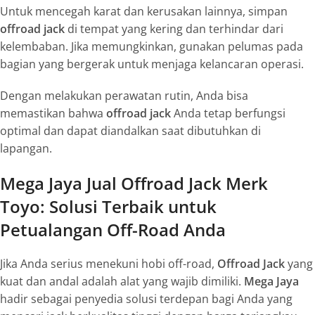
Untuk mencegah karat dan kerusakan lainnya, simpan
offroad jack
di tempat yang kering dan terhindar dari
kelembaban. Jika memungkinkan, gunakan pelumas pada
bagian yang bergerak untuk menjaga kelancaran operasi.
Dengan melakukan perawatan rutin, Anda bisa
memastikan bahwa
offroad jack
Anda tetap berfungsi
optimal dan dapat diandalkan saat dibutuhkan di
lapangan.
Mega Jaya Jual Offroad Jack Merk
Toyo: Solusi Terbaik untuk
Petualangan Off-Road Anda
Jika Anda serius menekuni hobi off-road,
Offroad Jack
yang
kuat dan andal adalah alat yang wajib dimiliki.
Mega Jaya
hadir sebagai penyedia solusi terdepan bagi Anda yang