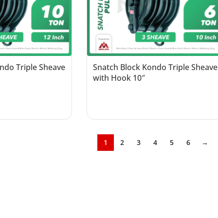
ndo Triple Sheave
Snatch Block Kondo Triple Sheave
with Hook 10″
Read more
1
2
3
4
5
6
→