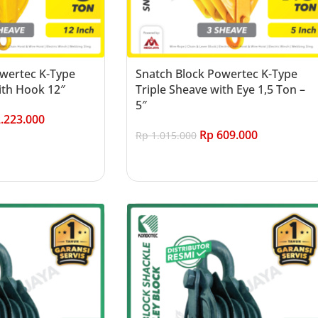
owertec K-Type
Snatch Block Powertec K-Type
ith Hook 12″
Triple Sheave with Eye 1,5 Ton –
5″
.223.000
Rp
609.000
Rp
1.015.000
Add to cart