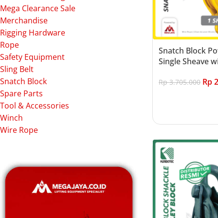
Mega Clearance Sale
Merchandise
Rigging Hardware
Rope
Snatch Block P
Safety Equipment
Single Sheave w
Sling Belt
Snatch Block
Rp
2
Rp
3.705.000
Spare Parts
Add to cart
Tool & Accessories
Winch
Wire Rope