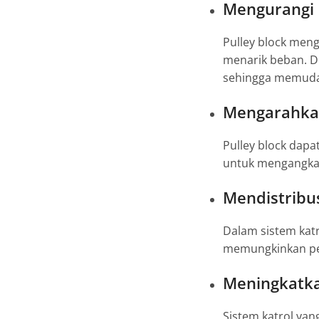
Mengurangi 
Pulley block men
menarik beban. D
sehingga memuda
Mengarahka
Pulley block dapa
untuk mengangkat
Mendistribu
Dalam sistem katr
memungkinkan pen
Meningkatka
Sistem katrol ya