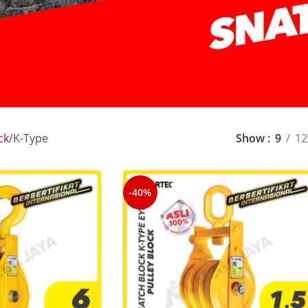
ck
K-Type
Show
9
12
-40%