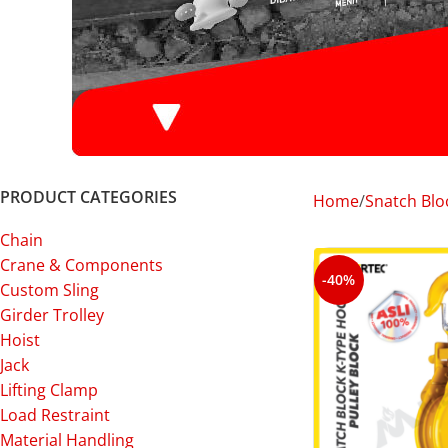
PRODUCT CATEGORIES
Home
Snatch Blo
Chain
Crane & Components
-40%
Custom Sling
Girder Trolley
Hoist
Jack
Lifting Clamp
Load Restraint
Material Handling