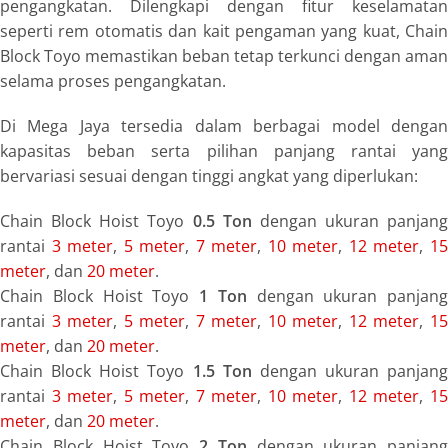
pengangkatan. Dilengkapi dengan fitur keselamatan
seperti rem otomatis dan kait pengaman yang kuat, Chain
Block Toyo memastikan beban tetap terkunci dengan aman
selama proses pengangkatan.
Di Mega Jaya tersedia dalam berbagai model dengan
kapasitas beban serta pilihan panjang rantai yang
bervariasi sesuai dengan tinggi angkat yang diperlukan:
Chain Block Hoist Toyo
0.5 Ton
dengan ukuran panjang
rantai
3 meter
,
5 meter
,
7 meter
,
10 meter
,
12 meter
,
1
meter
, dan
20 meter
.
Chain Block Hoist Toyo
1 Ton
dengan ukuran panjang
rantai
3 meter
,
5 meter
,
7 meter
,
10 meter
,
12 meter
,
1
meter
, dan
20 meter
.
Chain Block Hoist Toyo
1.5 Ton
dengan ukuran panjang
rantai
3 meter
,
5 meter
,
7 meter
,
10 meter
,
12 meter
,
1
meter
, dan
20 meter
.
Chain Block Hoist Toyo
2 Ton
dengan ukuran panjang