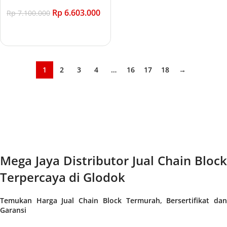
Rp
6.603.000
Rp
7.100.000
Add to cart
1
2
3
4
…
16
17
18
→
Mega Jaya Distributor Jual Chain Block
Terpercaya di Glodok
Temukan Harga Jual Chain Block Termurah, Bersertifikat dan
Garansi