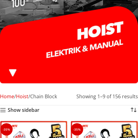
Home
Hoist
Chain Block
Showing 1–9 of 156 results
Show sidebar
-35%
-35%