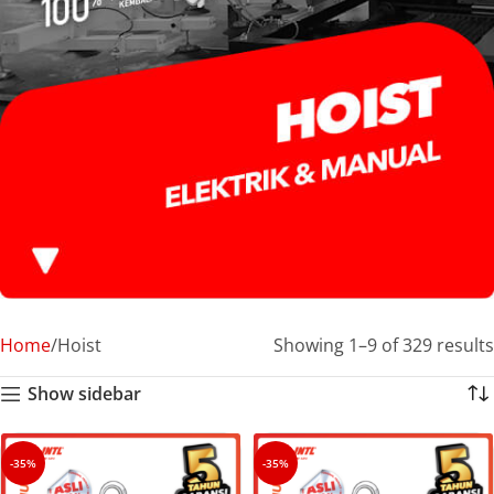
Home
Hoist
Showing 1–9 of 329 results
Show sidebar
-35%
-35%