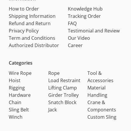
How to Order
Knowledge Hub
Shipping Information
Tracking Order
Refund and Return
FAQ
Privacy Policy
Testimonial and Review
Term and Conditions
Our Video
Authorized Distributor
Career
Categories
Wire Rope
Rope
Tool &
Hoist
Load Restraint
Accessories
Rigging
Lifting Clamp
Material
Hardware
Girder Trolley
Handling
Chain
Snatch Block
Crane &
Sling Belt
Jack
Components
Winch
Custom Sling