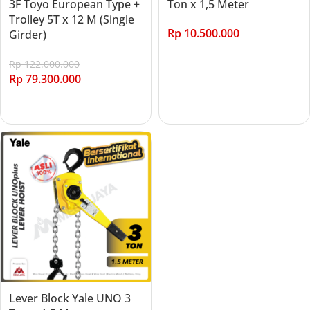
3F Toyo European Type +
Ton x 1,5 Meter
Trolley 5T x 12 M (Single
Rp
10.500.000
Girder)
Add to cart
Rp
122.000.000
Rp
79.300.000
Add to cart
Lever Block Yale UNO 3