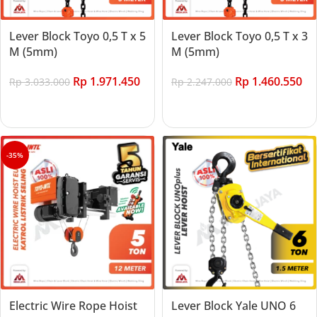
Lever Block Toyo 0,5 T x 5
Lever Block Toyo 0,5 T x 3
M (5mm)
M (5mm)
Rp
1.971.450
Rp
1.460.550
Rp
3.033.000
Rp
2.247.000
Add to cart
Add to cart
-35%
Electric Wire Rope Hoist
Lever Block Yale UNO 6