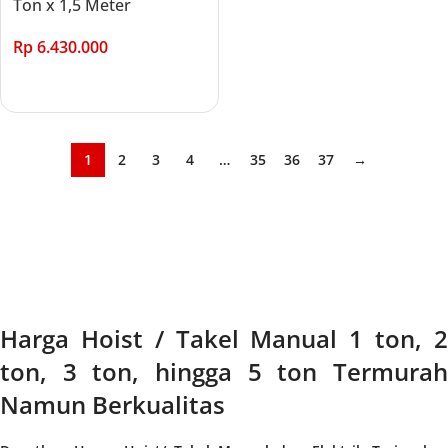
Ton x 1,5 Meter
Rp
6.430.000
Add to cart
1
2
3
4
…
35
36
37
→
Harga Hoist / Takel Manual 1 ton, 2
ton, 3 ton, hingga 5 ton Termurah
Namun Berkualitas