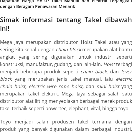
Dapatkan Harga Hoist/ Takel Manual dan Elektrik Terjangkau
dengan Beragam Penawaran Menarik
Simak informasi tentang Takel dibawah
ini
!
Mega Jaya merupakan distributor Hoist Takel atau yang
sering kita kenal dengan
chain block
merupakan alat bantu
angkat yang sering digunakan untuk industri seperti
konstruksi, manufaktur, gudang, dan lain-lain.
Hoist
terbag
menjadi beberapa produk seperti
chain block,
dan
leve
block
yang merupakan jenis takel manual, lalu
electri
chain hoist, electric wire rope hoist,
dan
mini hoist
yan
merupakan takel elektrik.
Mega Jaya sebagai salah sat
distributor alat lifting menyediakan berbagai merek produk
takel terbaik seperti powertec, elephant, vital, hingga toyo.
Toyo menjadi salah produsen takel ternama dengan
produk yang banyak digunakan dalam berbagai industri,