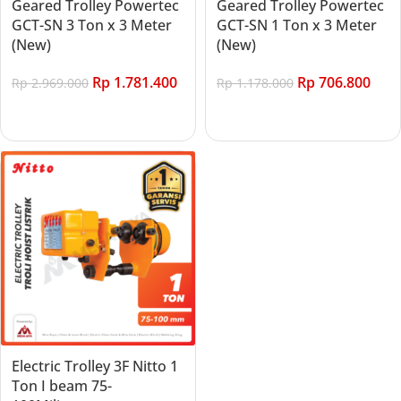
Geared Trolley Powertec
Geared Trolley Powertec
GCT-SN 3 Ton x 3 Meter
GCT-SN 1 Ton x 3 Meter
(New)
(New)
Rp
1.781.400
Rp
706.800
Rp
2.969.000
Rp
1.178.000
Add to cart
Add to cart
Electric Trolley 3F Nitto 1
Ton I beam 75-