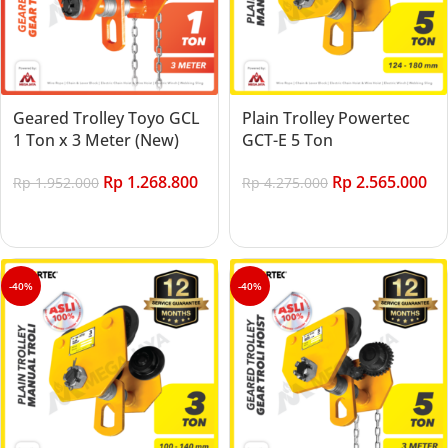
Geared Trolley Toyo GCL
Plain Trolley Powertec
1 Ton x 3 Meter (New)
GCT-E 5 Ton
Rp
1.268.800
Rp
2.565.000
Rp
1.952.000
Rp
4.275.000
Add to cart
Add to cart
-40%
-40%