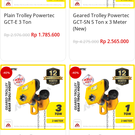
Plain Trolley Powertec
Geared Trolley Powertec
GCT-E 3 Ton
GCT-SN 5 Ton x 3 Meter
(New)
Rp
1.785.600
Rp
2.976.000
Rp
2.565.000
Rp
4.275.000
Add to cart
Add to cart
-40%
-40%