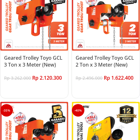
Geared Trolley Toyo GCL
Geared Trolley Toyo GCL
3 Ton x 3 Meter (New)
2 Ton x 3 Meter (New)
Rp
2.120.300
Rp
1.622.400
Rp
3.262.000
Rp
2.496.000
Add to cart
Add to cart
-35%
-40%