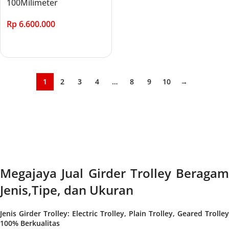
100Milimeter
Rp
6.600.000
Add to cart
1
2
3
4
…
8
9
10
→
Megajaya Jual Girder Trolley Beragam
Jenis,Tipe, dan Ukuran
Jenis Girder Trolley: Electric Trolley, Plain Trolley, Geared Trolley
100% Berkualitas