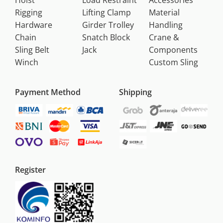
Hoist
Load Restraint
Accessories
Rigging
Lifting Clamp
Material
Hardware
Girder Trolley
Handling
Chain
Snatch Block
Crane &
Sling Belt
Jack
Components
Winch
Custom Sling
Payment Method
Shipping
Register