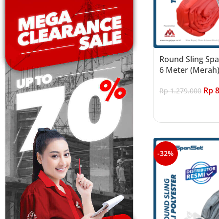
Round Sling Span
6 Meter (Merah
Rp
8
Rp
1.279.000
Add to cart
-32%