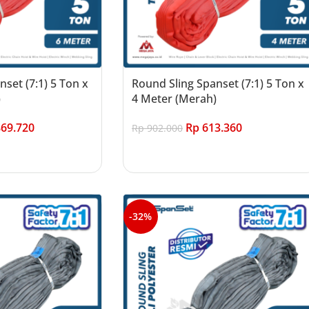
set (7:1) 5 Ton x
Round Sling Spanset (7:1) 5 Ton x
)
4 Meter (Merah)
69.720
Rp
613.360
Rp
902.000
Add to cart
-32%