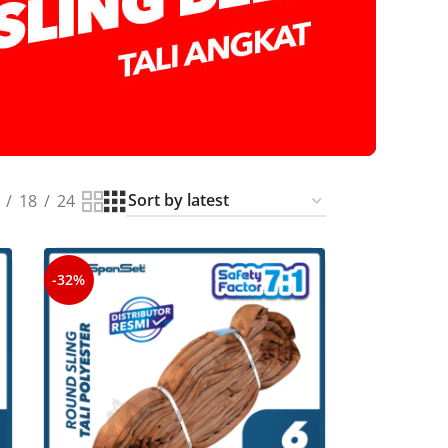
18
24
-32%