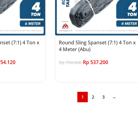
set (7:1) 4 Ton x
Round Sling Spanset (7:1) 4 Ton x
4 Meter (Abu)
54.120
Rp
537.200
Rp
790.000
Add to cart
1
2
3
→