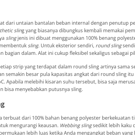
at dari untaian bantalan beban internal dengan penutup pe
thetic slin
g yang biasanya dibungkus kembali memakai p
nya
sling
jenis ini dibuat menggunakan 100% benang polyester 
 membentuk
sling
. Untuk eksterior sendiri,
round sling
sendi
n bagian dalam. Alat ini cukup fleksibel sekaligus sebagai 
setiap strip yang terdapat dalam
round sling
artinya sama se
an semakin besar pula kapasitas angkat dari
round sling
itu
C. Apabila melebihi kisaran suhu tersebut, bisa saja merusak
 bisa menyebabkan putusnya sling.
ng
a terbuat dari 100% bahan benang polyester berkekuatan t
ntuk mengurangi keausan.
Webbing sling
sedikit lebih kaku
ermukaan lebih luas ketika Anda mengangkat beban yang 