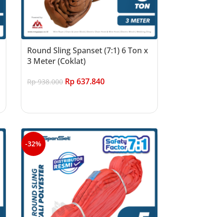
Round Sling Spanset (7:1) 6 Ton x
3 Meter (Coklat)
Rp
637.840
Rp
938.000
Add to cart
-32%