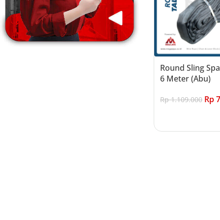
Round Sling Span
6 Meter (Abu)
Rp
7
Rp
1.109.000
Add to cart