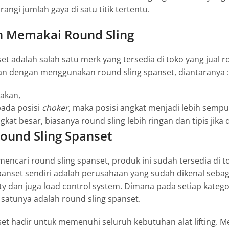
angi jumlah gaya di satu titik tertentu.
 Memakai Round Sling
set
adalah salah satu merk yang tersedia di toko yang jual
kan dengan menggunakan
round sling spanset
, diantaranya :
akan,
pada posisi
choker
, maka posisi angkat menjadi lebih sempu
kat besar, biasanya round sling lebih ringan dan tipis jika 
ound Sling Spanset
 mencari
round sling spanset
, produk ini sudah tersedia di t
Spanset sendiri adalah perusahaan yang sudah dikenal seba
fety dan juga load control system. Dimana pada setiap katego
 satunya adalah r
ound sling spanset
.
set
hadir untuk memenuhi seluruh kebutuhan alat lifting. Me