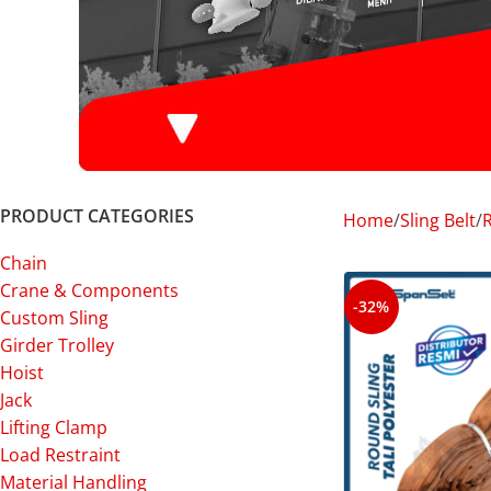
PRODUCT CATEGORIES
Home
Sling Belt
Chain
Crane & Components
-32%
Custom Sling
Girder Trolley
Hoist
Jack
Lifting Clamp
Load Restraint
Material Handling