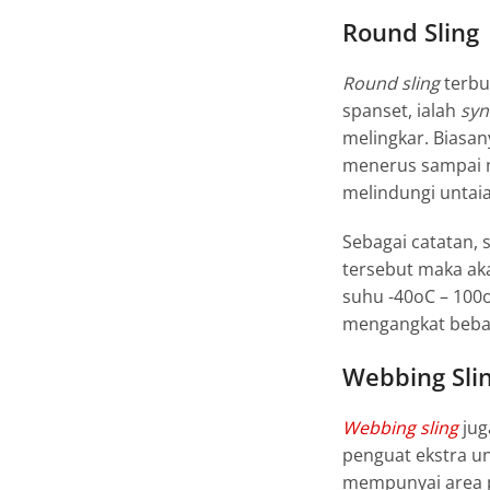
Round Sling
Round sling
terbu
spanset
, ialah
syn
melingkar. Biasa
menerus sampai
melindungi untaia
Sebagai catatan, 
tersebut maka ak
suhu -40oC – 100o
mengangkat beban
Webbing Sli
Webbing sling
jug
penguat ekstra u
mempunyai area p