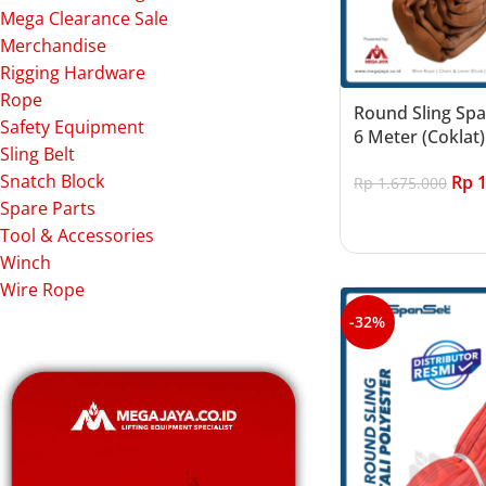
Mega Clearance Sale
Merchandise
Rigging Hardware
Rope
Round Sling Span
Safety Equipment
6 Meter (Coklat)
Sling Belt
Snatch Block
Rp
1
Rp
1.675.000
Spare Parts
Add to cart
Tool & Accessories
Winch
Wire Rope
-32%