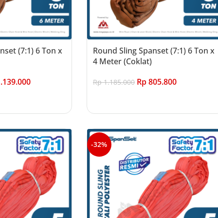
set (7:1) 6 Ton x
Round Sling Spanset (7:1) 6 Ton x
4 Meter (Coklat)
.139.000
Rp
805.800
Rp
1.185.000
Add to cart
-32%