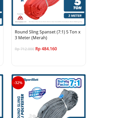
Round Sling Spanset (7:1) 5 Ton x
3 Meter (Merah)
Rp
484.160
Rp
712.000
Add to cart
-32%