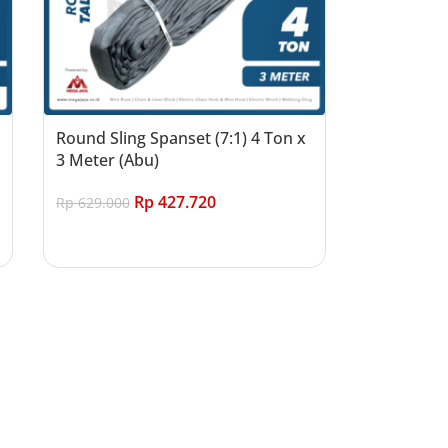
Round Sling Spanset (7:1) 4 Ton x
3 Meter (Abu)
Rp
427.720
Rp
629.000
Add to cart