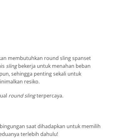
 akan membutuhkan
round sling spanset
nis
sling
bekerja untuk menahan beban
pun, sehingga penting sekali untuk
nimalkan resiko.
jual
round sling
terpercaya.
ebingungan saat dihadapkan untuk memilih
duanya terlebih dahulu!