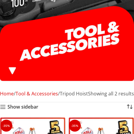
Home
Tool & Accessories
Tripod Hoist
Showing all 2 results
Show sidebar
-35%
-35%