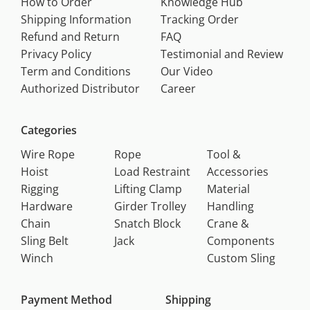
How to Order
Knowledge Hub
Shipping Information
Tracking Order
Refund and Return
FAQ
Privacy Policy
Testimonial and Review
Term and Conditions
Our Video
Authorized Distributor
Career
Categories
Wire Rope
Rope
Tool &
Hoist
Load Restraint
Accessories
Rigging
Lifting Clamp
Material
Hardware
Girder Trolley
Handling
Chain
Snatch Block
Crane &
Sling Belt
Jack
Components
Winch
Custom Sling
Payment Method
Shipping