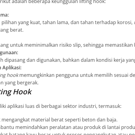
ikut adalah beberapa keunggulan lifting hook:
ama:
 pilihan yang kuat, tahan lama, dan tahan terhadap korosi,
yang berat.
cang untuk meminimalkan risiko slip, sehingga memastikan 
gunaan:
 dipasang dan digunakan, bahkan dalam kondisi kerja ya
 Aplikasi:
ting hook
memungkinkan pengguna untuk memilih sesuai deng
an yang bergerak.
ting Hook
ki aplikasi luas di berbagai sektor industri, termasuk:
mengangkat material berat seperti beton dan baja.
antu memindahkan peralatan atau produk di lantai produ
at batang kayu besar untuk proses pengangkutan atau p