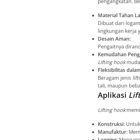
pengangkatan. Ber
Material Tahan L
Dibuat dari logam
lingkungan kerja 
Desain Aman:
Pengaitnya diran
Kemudahan Peng
Lifting hook
mudah
Fleksibilitas dalam
Beragam jenis
lif
tali, maupun beb
Aplikasi
Lif
Lifting hook
memili
Konstruksi:
Untuk 
Manufaktur:
Memb
Logging:
Mengangk