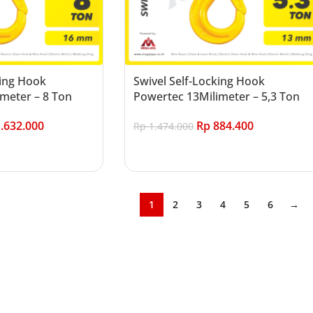
king Hook
Swivel Self-Locking Hook
meter – 8 Ton
Powertec 13Milimeter – 5,3 Ton
.632.000
Rp
884.400
Rp
1.474.000
Add to cart
1
2
3
4
5
6
→