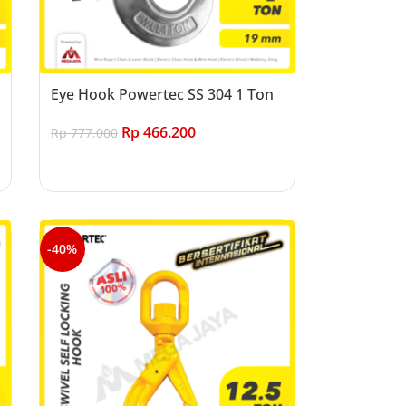
Eye Hook Powertec SS 304 1 Ton
Rp
466.200
Rp
777.000
Add to cart
-40%