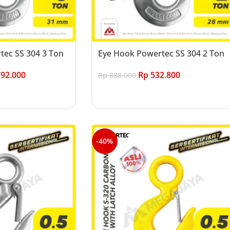
tec SS 304 3 Ton
Eye Hook Powertec SS 304 2 Ton
92.000
Rp
532.800
Rp
888.000
Add to cart
-40%