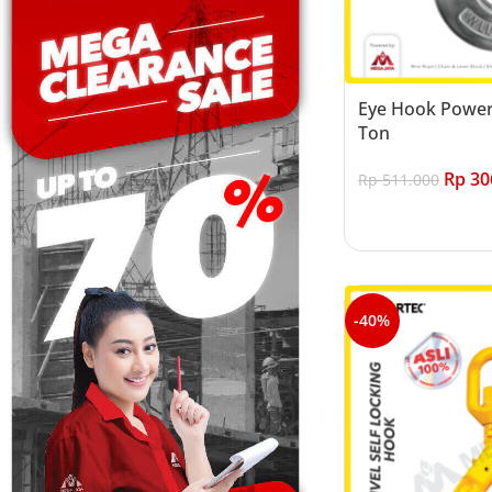
Eye Hook Powert
Ton
Rp
30
Rp
511.000
Add to cart
-40%