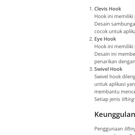
Clevis Hook
Hook ini memilik
Desain sambungan
cocok untuk apli
Eye Hook
Hook ini memilik
Desain ini member
penarikan dengan
Swivel Hook
Swivel hook dilen
untuk aplikasi ya
membantu mencegah
Setiap jenis
liftin
Keunggula
Penggunaan
lifti