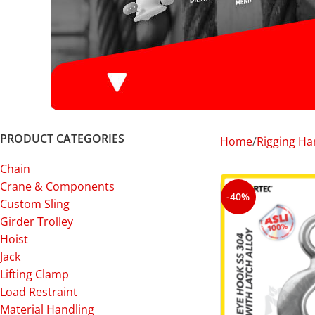
PRODUCT CATEGORIES
Home
Rigging H
Chain
Crane & Components
-40%
Custom Sling
Girder Trolley
Hoist
Jack
Lifting Clamp
Load Restraint
Material Handling