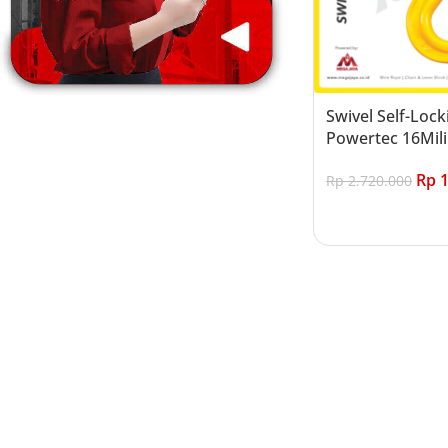
Swivel Self-Loc
Powertec 16Mili
Rp
1
Rp
2.720.000
Add to cart