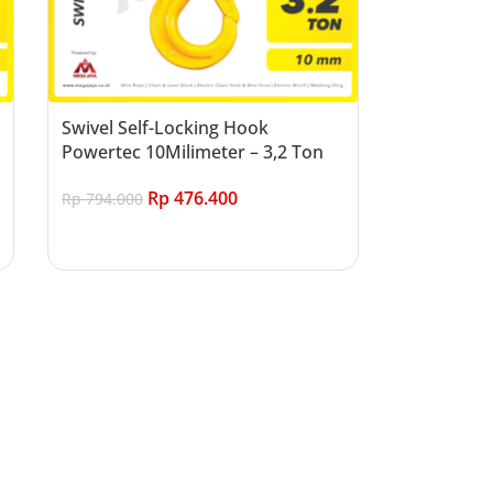
Swivel Self-Locking Hook
Powertec 10Milimeter – 3,2 Ton
Rp
476.400
Rp
794.000
Add to cart