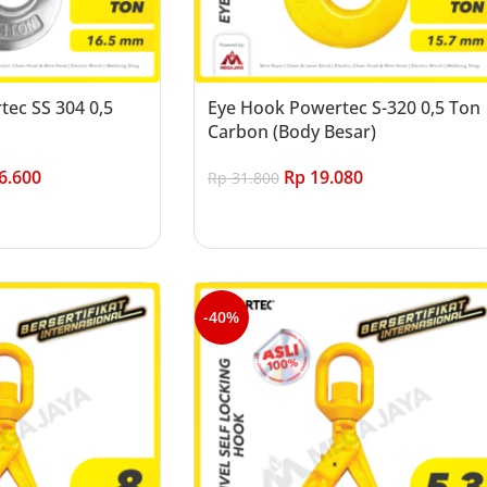
ec SS 304 0,5
Eye Hook Powertec S-320 0,5 Ton
Carbon (Body Besar)
6.600
Rp
19.080
Rp
31.800
Add to cart
-40%