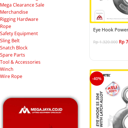
Mega Clearance Sale
Merchandise
Rigging Hardware
Rope
Eye Hook Power
Safety Equipment
Sling Belt
Rp
7
Rp
1.320.000
Snatch Block
Add to cart
Spare Parts
Tool & Accessories
Winch
Wire Rope
-40%