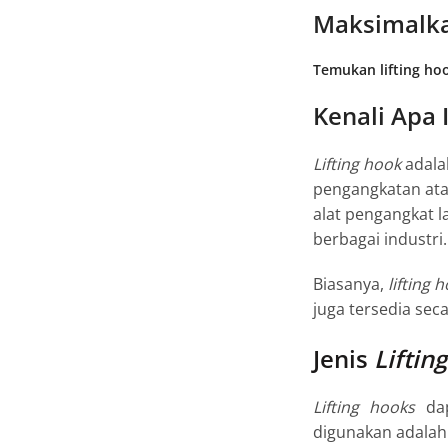
Maksimalka
Temukan lifting hoo
Kenali Apa 
Lifting hook
adala
pengangkatan ata
alat pengangkat l
berbagai industri.
Biasanya,
lifting 
juga tersedia se
Jenis
Liftin
Lifting hooks
dap
digunakan adalah 