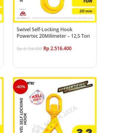
Swivel Self-Locking Hook
Powertec 20Milimeter – 12,5 Ton
Rp
2.516.400
Rp
4.194.000
Add to cart
-40%