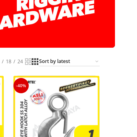
18
24
-40%