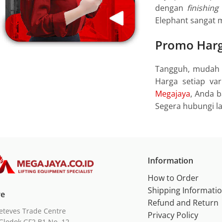
dengan
finishing
Elephant sangat 
Promo Harg
Tangguh, mudah d
Harga setiap va
Megajaya
, Anda 
Segera hubungi 
Information
How to Order
Shipping Informati
re
Refund and Return
eteves Trade Centre
Privacy Policy
Glodok GF2 B1 No. 12