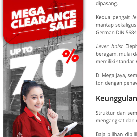
dipasang.
Kedua pengait
le
mantap sekaligu
German DIN 5684 
Lever hoist
Eleph
beragam, mulai dar
memiliki standar
Di Mega Jaya, se
ton dengan penawa
Keunggulan
Struktur dan s
mengangkat dan 
Baja pilihan dip