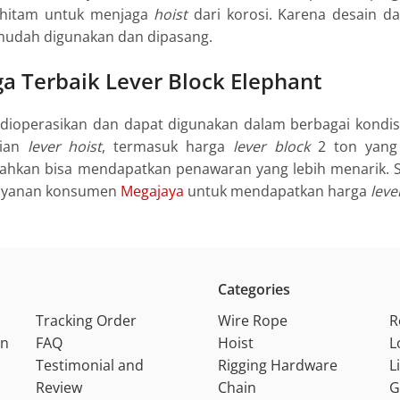
hitam untuk menjaga
hoist
dari korosi. Karena desain 
mudah digunakan dan dipasang.
a Terbaik Lever Block Elephant
ioperasikan dan dapat digunakan dalam berbagai kondis
rian
lever hoist
, termasuk harga
lever block
2 ton yang d
bahkan bisa mendapatkan penawaran yang lebih menarik.
layanan konsumen
Megajaya
untuk mendapatkan harga
leve
Categories
Tracking Order
Wire Rope
R
on
FAQ
Hoist
L
Testimonial and
Rigging Hardware
L
Review
Chain
G