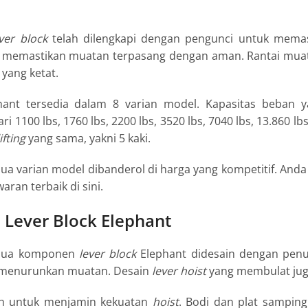
ver block
telah dilengkapi dengan pengunci untuk memas
s memastikan muatan terpasang dengan aman. Rantai mua
yang ketat.
ant tersedia dalam 8 varian model. Kapasitas beban y
i 1100 lbs, 1760 lbs, 2200 lbs, 3520 lbs, 7040 lbs, 13.860 lb
lifting
yang sama, yakni 5 kaki.
mua varian model dibanderol di harga yang kompetitif. And
ran terbaik di sini.
 Lever Block Elephant
emua komponen
lever block
Elephant didesain dengan pen
menurunkan muatan. Desain
lever
hoist
yang membulat jug
ilih untuk menjamin kekuatan
hoist
. Bodi dan plat sampin