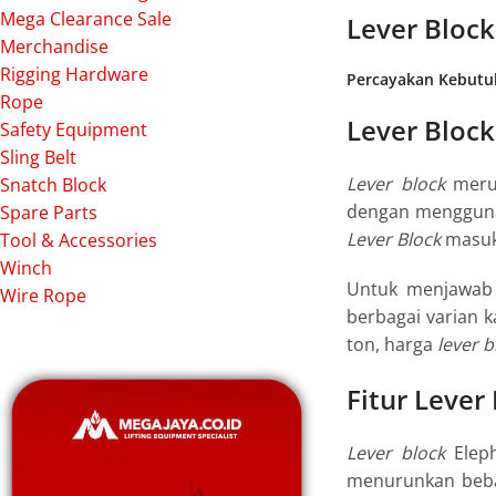
Mega Clearance Sale
Lever Bloc
Merchandise
Rigging Hardware
Percayakan Kebutu
Rope
Lever Block
Safety Equipment
Sling Belt
Lever block
meru
Snatch Block
dengan mengguna
Spare Parts
Lever Block
masuk
Tool & Accessories
Winch
Untuk menjawab 
Wire Rope
berbagai varian 
ton, harga
lever b
Fitur Lever
Lever block
Eleph
menurunkan beba