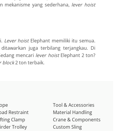
dan mekanisme yang sederhana,
lever hoist
i.
Lever
hoist
Elephant memiliki itu semua.
itawarkan juga terbilang terjangkau. Di
 Sedang mencari
lever hoist
Elephant 2 ton?
r block
2 ton terbaik.
ope
Tool & Accessories
oad Restraint
Material Handling
ifting Clamp
Crane & Components
irder Trolley
Custom Sling