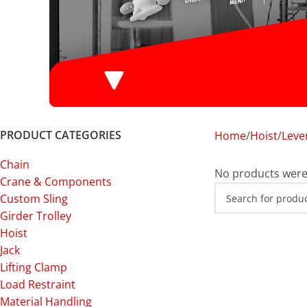
PRODUCT CATEGORIES
Home
Hoist
Leve
Chain
No products were
Crane & Components
Custom Sling
Girder Trolley
Hoist
Jack
Lifting Clamp
Load Restraint
Material Handling