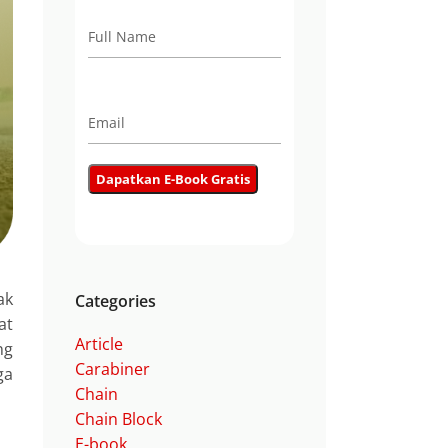
ak
Categories
at
Article
ng
Carabiner
ga
Chain
Chain Block
E-book