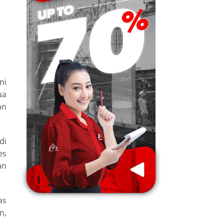
ni
ua
an
di
es
an
as
n,