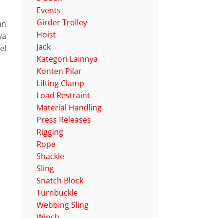
Events
Girder Trolley
an
Hoist
ya
Jack
el
Kategori Lainnya
Konten Pilar
Lifting Clamp
Load Restraint
Material Handling
Press Releases
Rigging
Rope
Shackle
Sling
Snatch Block
Turnbuckle
Webbing Sling
Winch