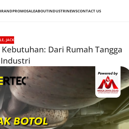
BRAND
PROMO
SALE
ABOUT
INDUSTRI
NEWS
CONTACT US
LE
,
JACK
i Kebutuhan: Dari Rumah Tangga
Industri