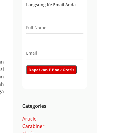
Langsung Ke Email Anda
an
si
an
ah
ga
Categories
Article
Carabiner