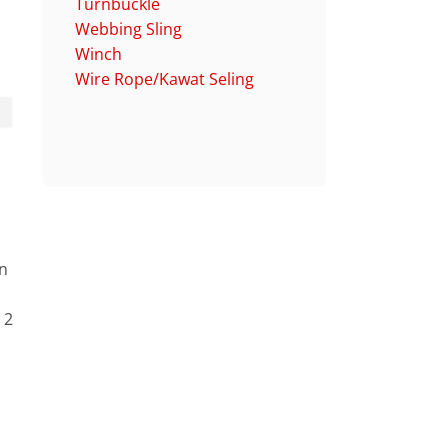
Turnbuckle
Webbing Sling
Winch
Wire Rope/Kawat Seling
an
 2