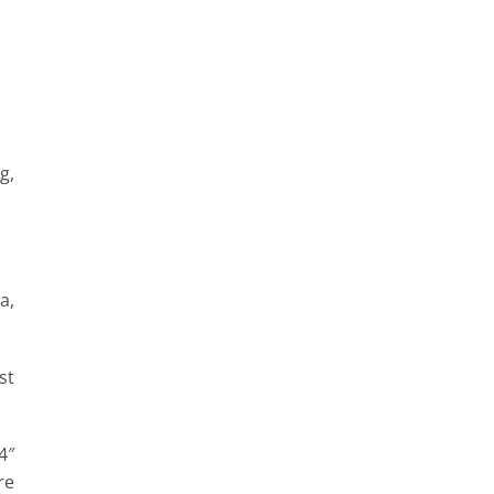
g,
a,
st
4″
re