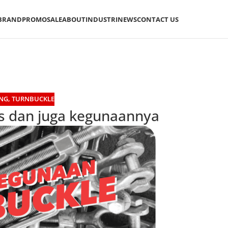
BRAND
PROMO
SALE
ABOUT
INDUSTRI
NEWS
CONTACT US
ING
,
TURNBUCKLE
is dan juga kegunaannya