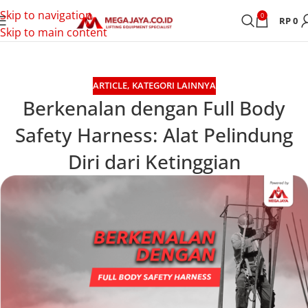
Skip to navigation
0
RP
0
Skip to main content
ARTICLE
,
KATEGORI LAINNYA
Berkenalan dengan Full Body
Safety Harness: Alat Pelindung
Diri dari Ketinggian