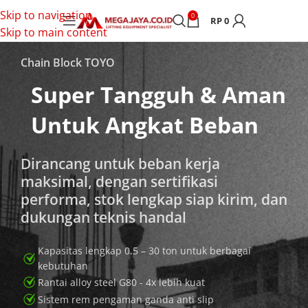
Skip to navigation
0
RP
0
Skip to main content
Chain Block TOYO
Super Tangguh & Aman
Untuk Angkat Beban
Dirancang untuk beban kerja
maksimal, dengan sertifikasi
performa, stok lengkap siap kirim, dan
dukungan teknis handal
Kapasitas lengkap 0.5 – 30 ton untuk berbagai
kebutuhan
Rantai alloy steel G80 - 4x lebih kuat
Sistem rem pengaman ganda anti slip