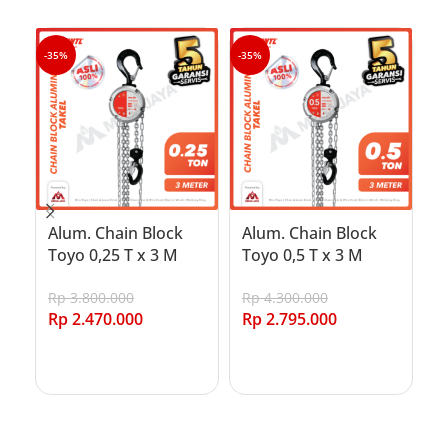
-35%
-35%
-3
Alum. Chain Block
Alum. Chain Block
C
Toyo 0,25 T x 3 M
Toyo 0,5 T x 3 M
T
(
Rp
3.800.000
Rp
4.300.000
Rp
2.470.000
Rp
2.795.000
R
R
Add to cart
Add to cart