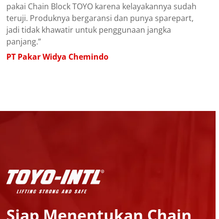
pakai Chain Block TOYO karena kelayakannya sudah
teruji. Produknya bergaransi dan punya sparepart,
jadi tidak khawatir untuk penggunaan jangka
panjang.”
PT Pakar Widya Chemindo
Siap Menentukan Chain