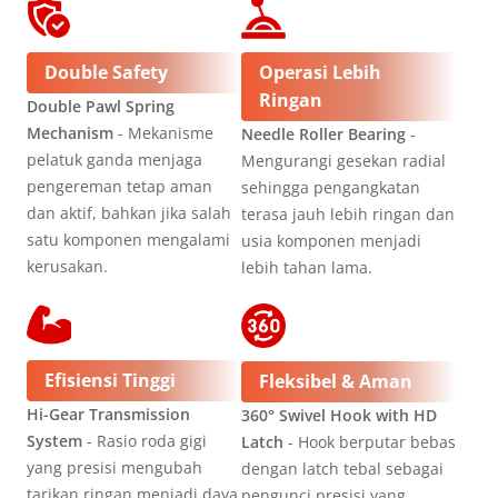
Double Safety
Operasi Lebih
Ringan
Double Pawl Spring
Mechanism
- Mekanisme
Needle Roller Bearing
-
pelatuk ganda menjaga
Mengurangi gesekan radial
pengereman tetap aman
sehingga pengangkatan
dan aktif, bahkan jika salah
terasa jauh lebih ringan dan
satu komponen mengalami
usia komponen menjadi
kerusakan.
lebih tahan lama.
Efisiensi Tinggi
Fleksibel & Aman
Hi-Gear Transmission
360° Swivel Hook with HD
System
- Rasio roda gigi
Latch
- Hook berputar bebas
yang presisi mengubah
dengan latch tebal sebagai
tarikan ringan menjadi daya
pengunci presisi yang