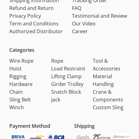
Shipping Information
Tracking Order
Refund and Return
FAQ
Privacy Policy
Testimonial and Review
Term and Conditions
Our Video
Authorized Distributor
Career
Categories
Wire Rope
Rope
Tool &
Hoist
Load Restraint
Accessories
Rigging
Lifting Clamp
Material
Hardware
Girder Trolley
Handling
Chain
Snatch Block
Crane &
Sling Belt
Jack
Components
Winch
Custom Sling
Payment Method
Shipping