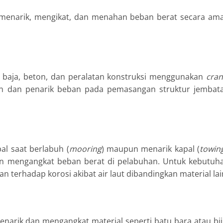
 menarik, mengikat, dan menahan beban berat secara am
i baja, beton, dan peralatan konstruksi menggunakan
cran
han dan penarik beban pada pemasangan struktur jembat
al saat berlabuh (
mooring
) maupun menarik kapal (
towin
 mengangkat beban berat di pelabuhan. Untuk kebutuh
ahan terhadap korosi akibat air laut dibandingkan material lai
enarik dan mengangkat material seperti batu bara atau bij