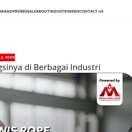
BRAND
PROMO
SALE
ABOUT
INDUSTRI
NEWS
CONTACT US
LE
,
ROPE
sinya di Berbagai Industri