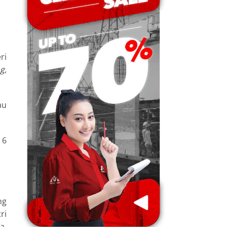
ri
g,
au
 6
ng
ri
a.