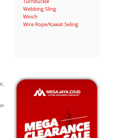
Turnbuckle
Webbing Sling
Winch
Wire Rope/Kawat Seling
t,
an