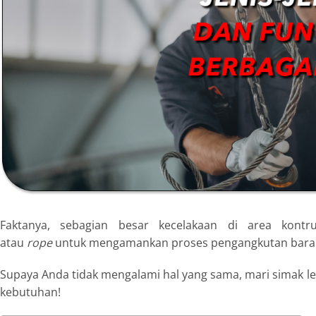
Faktanya, sebagian besar kecelakaan di area kontr
atau
rope
untuk mengamankan proses pengangkutan bara
Supaya Anda tidak mengalami hal yang sama, mari simak lebi
kebutuhan!