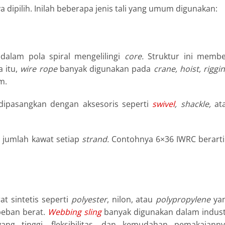
a dipilih. Inilah beberapa jenis tali yang umum digunakan:
 dalam pola spiral mengelilingi
core.
Struktur ini membe
a itu,
wire rope
banyak digunakan pada
crane, hoist, riggin
m.
dipasangkan dengan aksesoris seperti
swivel
, shackle,
at
 jumlah kawat setiap
strand.
Contohnya 6×36 IWRC berarti
at sintetis seperti
polyester
, nilon, atau
polypropylene
ya
eban berat.
Webbing sling
banyak digunakan dalam indust
ang tinggi, fleksibilitas, dan kemudahan pemakaianny