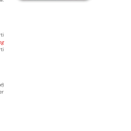
ti
ng
ti
e
)
er