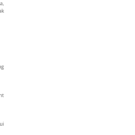
a,
ak
ng
nt
ui