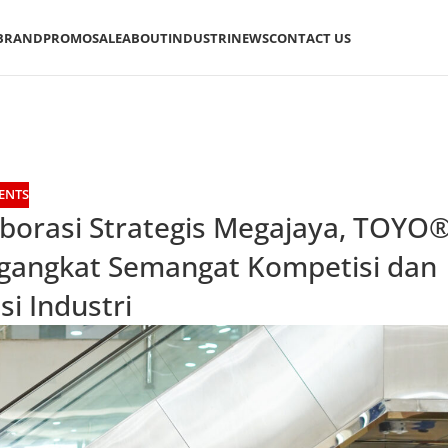
BRAND
PROMO
SALE
ABOUT
INDUSTRI
NEWS
CONTACT US
ENTS
orasi Strategis Megajaya, TOYO
gangkat Semangat Kompetisi dan
i Industri