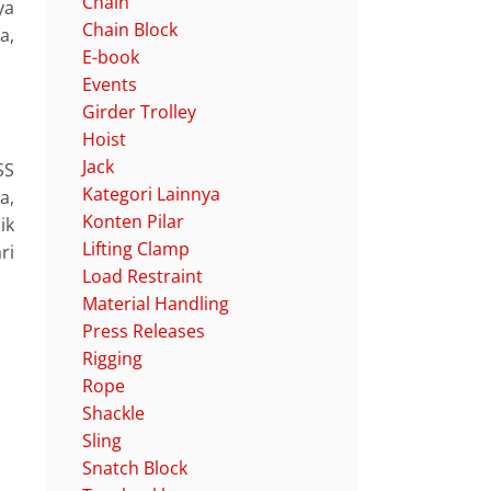
Chain
ya
Chain Block
a,
E-book
Events
Girder Trolley
Hoist
Jack
SS
Kategori Lainnya
a,
Konten Pilar
ik
Lifting Clamp
ri
Load Restraint
Material Handling
Press Releases
Rigging
Rope
Shackle
Sling
Snatch Block