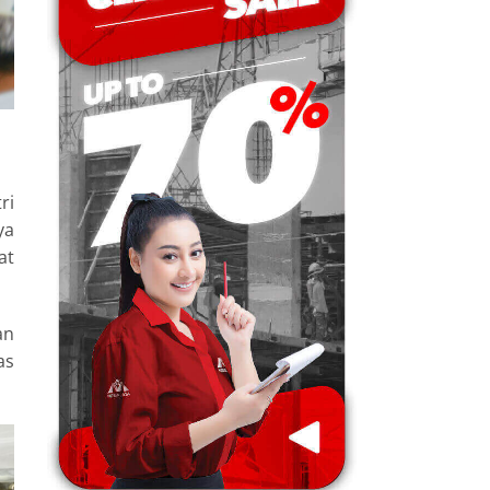
ri
ya
at
an
as