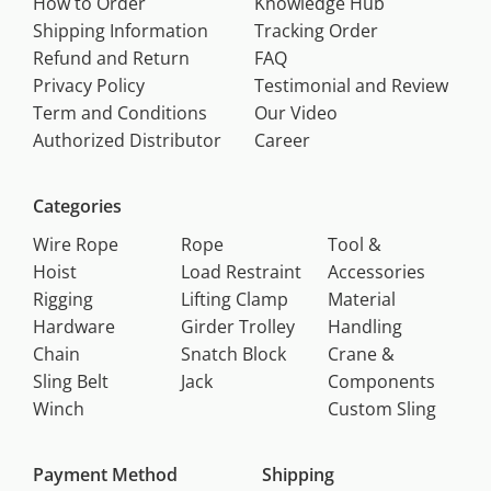
How to Order
Knowledge Hub
Shipping Information
Tracking Order
Refund and Return
FAQ
Privacy Policy
Testimonial and Review
Term and Conditions
Our Video
Authorized Distributor
Career
Categories
Wire Rope
Rope
Tool &
Hoist
Load Restraint
Accessories
Rigging
Lifting Clamp
Material
Hardware
Girder Trolley
Handling
Chain
Snatch Block
Crane &
Sling Belt
Jack
Components
Winch
Custom Sling
Payment Method
Shipping