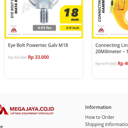
Eye Bolt Powertec Galv M18
Connecting Lin
20Milimeter – 1
Rp
33.000
Rp
55.000
Rp
4
Rp
677.000
Add to cart
Add to cart
Information
How to Order
Shipping Informati
re