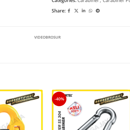
Categories:
Carabiner
,
Carabiner P
Share:
VIDEO
BROSUR
-40%