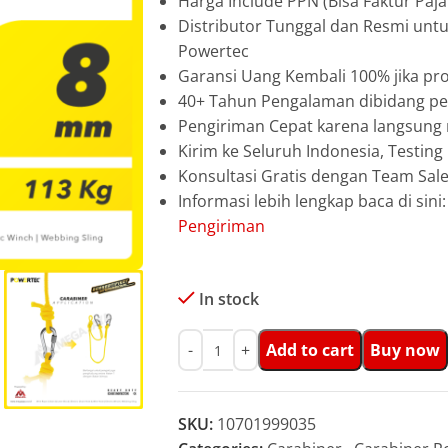
Harga Include PPN (Bisa Faktur Paja
Distributor Tunggal dan Resmi unt
Powertec
Garansi Uang Kembali 100% jika pro
40+ Tahun Pengalaman dibidang pen
Pengiriman Cepat karena langsun
Kirim ke Seluruh Indonesia, Testin
Konsultasi Gratis dengan Team Sa
Informasi lebih lengkap baca di sini
Pengiriman
In stock
Add to cart
Buy now
SKU:
10701999035