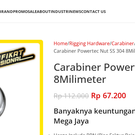
BRAND
PROMO
SALE
ABOUT
INDUSTRI
NEWS
CONTACT US
Home
Rigging Hardware
Carabiner
Carabiner Powertec Nut SS 304 8Mi
Carabiner Power
8Milimeter
Rp
67.200
Rp
112.000
Banyaknya keuntungan 
Mega Jaya