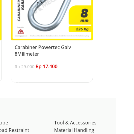
Carabiner Powertec Galv
8Milimeter
Rp
17.400
Rp
29.000
Add to cart
ope
Tool & Accessories
oad Restraint
Material Handling