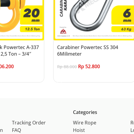
k Powertec A-337
Carabiner Powertec SS 304
2,5 Ton – 3/4″
6Milimeter
06.200
Rp
52.800
Rp
88.000
Add to cart
Categories
Tracking Order
Wire Rope
R
on
FAQ
Hoist
L