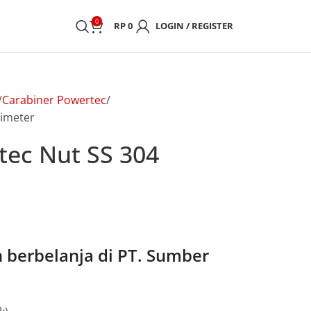
0
RP
0
LOGIN / REGISTER
Carabiner Powertec
limeter
tec Nut SS 304
berbelanja di PT. Sumber