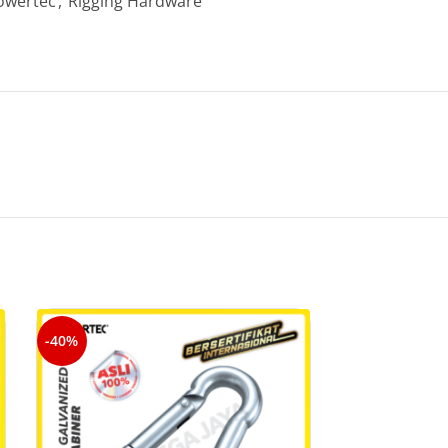
owertec
,
Rigging Hardware
-40%