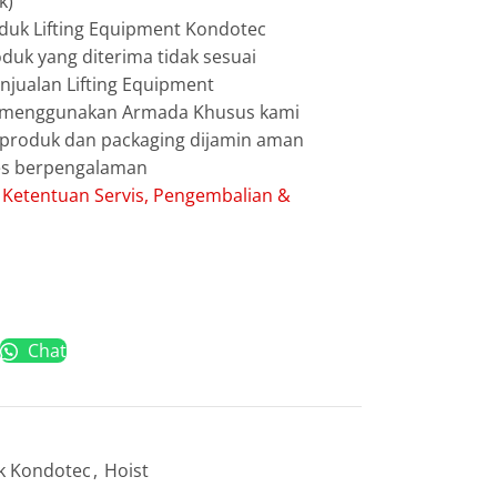
k)
duk Lifting Equipment Kondotec
duk yang diterima tidak sesuai
jualan Lifting Equipment
g menggunakan Armada Khusus kami
g produk dan packaging dijamin aman
les berpengalaman
:
Ketentuan Servis, Pengembalian &
Chat
k Kondotec
,
Hoist