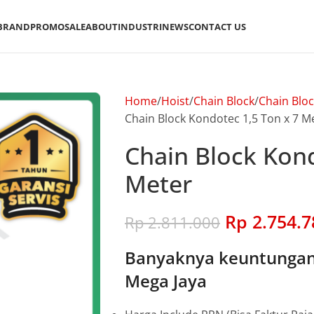
BRAND
PROMO
SALE
ABOUT
INDUSTRI
NEWS
CONTACT US
Home
Hoist
Chain Block
Chain Blo
Chain Block Kondotec 1,5 Ton x 7 M
Chain Block Kond
Meter
Rp
2.754.7
Rp
2.811.000
Banyaknya keuntungan 
Mega Jaya