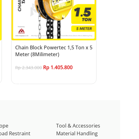
Chain Block Powertec 1,5 Ton x 5
Meter (8Milimeter)
Rp
1.405.800
Rp
2.343.000
Add to cart
ope
Tool & Accessories
oad Restraint
Material Handling