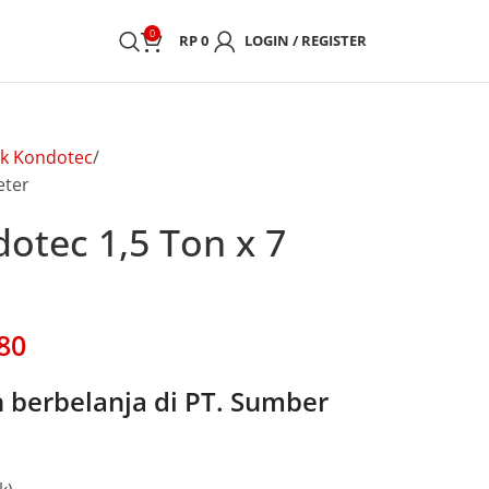
0
RP
0
LOGIN / REGISTER
ck Kondotec
eter
otec 1,5 Ton x 7
80
berbelanja di PT. Sumber