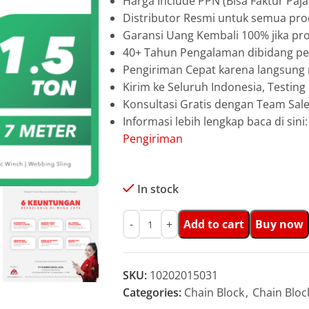
Harga Include PPN (Bisa Faktur Paja
Distributor Resmi untuk semua pro
Garansi Uang Kembali 100% jika pro
40+ Tahun Pengalaman dibidang pen
Pengiriman Cepat karena langsun
Kirim ke Seluruh Indonesia, Testin
Konsultasi Gratis dengan Team Sa
Informasi lebih lengkap baca di sini
Pengiriman
In stock
Add to cart
Buy now
SKU:
10202015031
Categories:
Chain Block
,
Chain Bloc