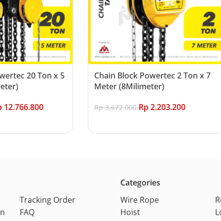
wertec 20 Ton x 5
Chain Block Powertec 2 Ton x 7
eter)
Meter (8Milimeter)
p
12.766.800
Rp
2.203.200
Rp
3.672.000
Add to cart
Categories
Tracking Order
Wire Rope
R
on
FAQ
Hoist
L