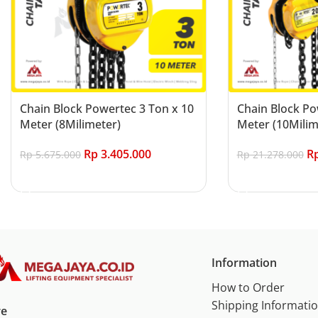
Chain Block Powertec 3 Ton x 10
Chain Block Po
Meter (8Milimeter)
Meter (10Milim
Rp
3.405.000
R
Rp
5.675.000
Rp
21.278.000
Add to cart
Add to cart
Information
How to Order
Shipping Informati
re