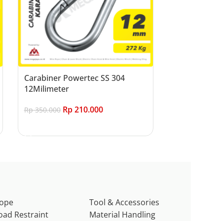
Carabiner Powertec SS 304
12Milimeter
Rp
210.000
Rp
350.000
Add to cart
ope
Tool & Accessories
oad Restraint
Material Handling