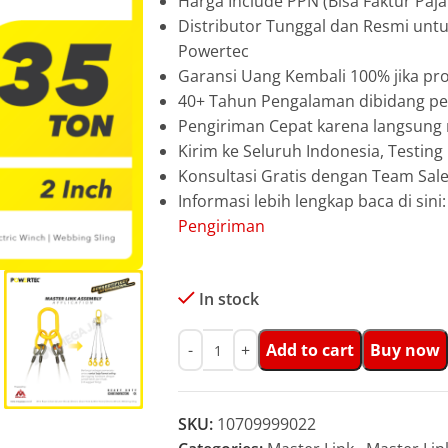
Harga Include PPN (Bisa Faktur Paja
Distributor Tunggal dan Resmi unt
Powertec
Garansi Uang Kembali 100% jika pro
40+ Tahun Pengalaman dibidang pen
Pengiriman Cepat karena langsun
Kirim ke Seluruh Indonesia, Testin
Konsultasi Gratis dengan Team Sa
Informasi lebih lengkap baca di sini
Pengiriman
In stock
Add to cart
Buy now
SKU:
10709999022