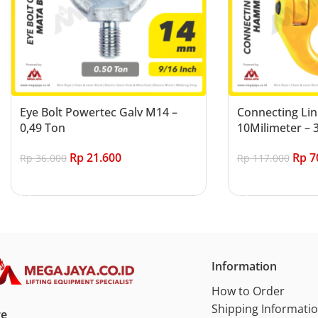
Eye Bolt Powertec Galv M14 –
Connecting Lin
0,49 Ton
10Milimeter – 3
Rp
21.600
Rp
7
Rp
36.000
Rp
117.000
Add to cart
Add to cart
Information
How to Order
Shipping Informati
re