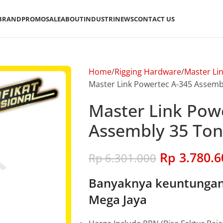
BRAND
PROMO
SALE
ABOUT
INDUSTRI
NEWS
CONTACT US
Home
Rigging Hardware
Master Li
Master Link Powertec A-345 Assembl
Master Link Pow
Assembly 35 Ton
Rp
3.780.6
Rp
6.301.000
Banyaknya keuntungan 
Mega Jaya