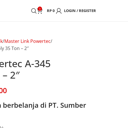
0
RP
0
LOGIN / REGISTER
nk
Master Link Powertec
y 35 Ton – 2″
ertec A-345
 – 2″
00
berbelanja di PT. Sumber