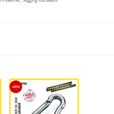
k Powertec
,
Rigging Hardware
-40%