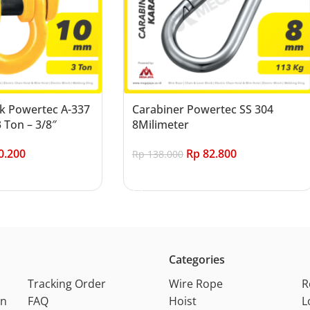
k Powertec A-337
Carabiner Powertec SS 304
 Ton – 3/8″
8Milimeter
0.200
Rp
82.800
Rp
138.000
Add to cart
Categories
Tracking Order
Wire Rope
R
on
FAQ
Hoist
L