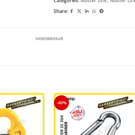
Categories:
Master Link
,
Master Lin
Share:
VIDEO
BROSUR
-40%