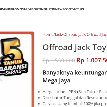
BRAND
PROMO
SALE
ABOUT
INDUSTRI
NEWS
CONTACT US
Home
Jack
Offroad Jack
Offroad Ja
Offroad Jack Toy
Rp
1.007.5
Rp
1.550.000
Banyaknya keuntungan 
Mega Jaya
Harga Include PPN (Bisa Faktur Paja
Distributor Tunggal dan Resmi unt
Garansi Uang Kembali 100% jika pro