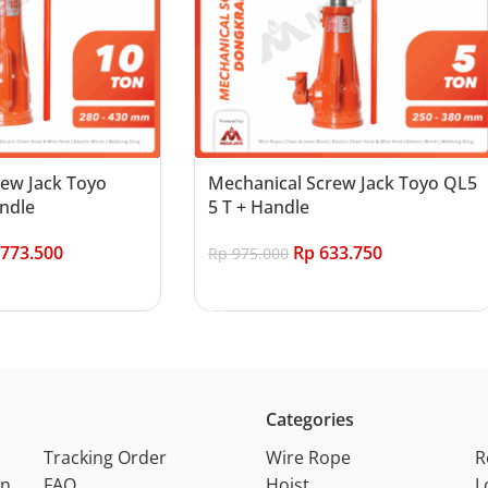
ew Jack Toyo
Mechanical Screw Jack Toyo QL5
ndle
5 T + Handle
773.500
Rp
633.750
Rp
975.000
Add to cart
Categories
Tracking Order
Wire Rope
R
on
FAQ
Hoist
L