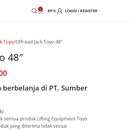
0
RP
0
LOGIN / REGISTER
ck Toyo
Offroad Jack Toyo 48″
o 48″
00
berbelanja di PT. Sumber
k)
uk semua produk Lifting Equipment Toyo
duk yang diterima tidak sesuai