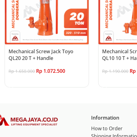
Mechanical Screw Jack Toyo
Mechanical Scr
QL20 20 T + Handle
QL10 10 T + Ha
Rp
1.072.500
Rp
Rp
1.650.000
Rp
1.190.000
Add to cart
Add to cart
Information
How to Order
Shipping Informati