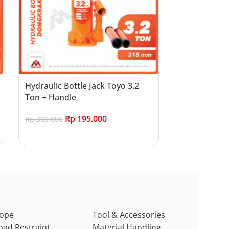
Hydraulic Bottle Jack Toyo 3.2
Ton + Handle
Rp
195.000
Rp
300.000
Add to cart
ope
Tool & Accessories
oad Restraint
Material Handling