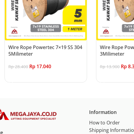
Wire Rope Powertec 7×19 SS 304
Wire Rope Pow
5Milimeter
3Milimeter
Rp
17.040
Rp
8.
Rp
28.400
Rp
13.900
Add to cart
Add to cart
Information
How to Order
Shipping Informati
re