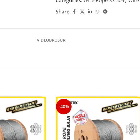
Categories:
Wire Rope SS 304
,
Wire
Share:
VIDEO
BROSUR
-40%