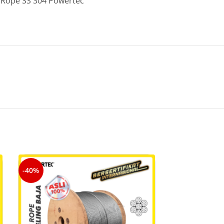
 Rope SS 304 Powertec
-40%