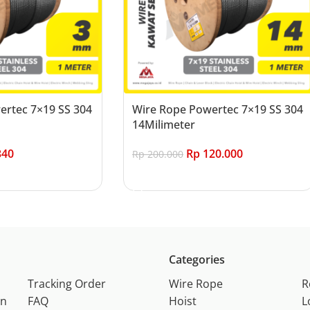
ertec 7×19 SS 304
Wire Rope Powertec 7×19 SS 304
14Milimeter
340
Rp
120.000
Rp
200.000
Add to cart
Categories
Tracking Order
Wire Rope
R
on
FAQ
Hoist
L