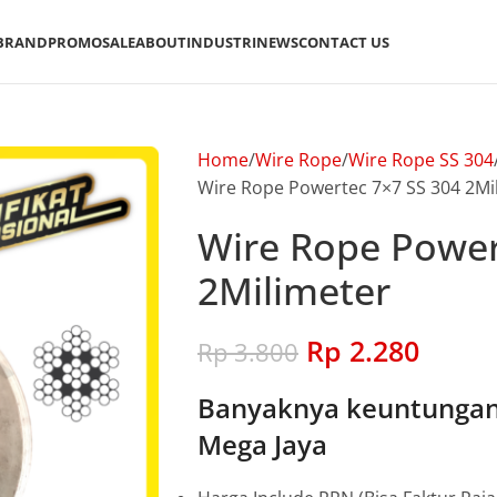
BRAND
PROMO
SALE
ABOUT
INDUSTRI
NEWS
CONTACT US
Home
Wire Rope
Wire Rope SS 304
Wire Rope Powertec 7×7 SS 304 2Mi
Wire Rope Power
2Milimeter
Rp
2.280
Rp
3.800
Banyaknya keuntungan 
Mega Jaya