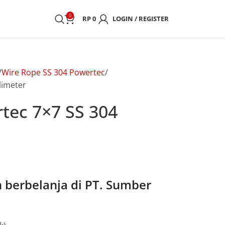
0
RP
0
LOGIN / REGISTER
Wire Rope SS 304 Powertec
limeter
tec 7×7 SS 304
berbelanja di PT. Sumber