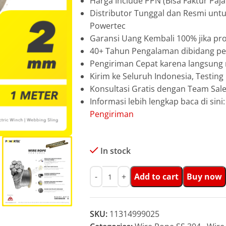
Harga Include PPN (Bisa Faktur Paja
Distributor Tunggal dan Resmi unt
Powertec
Garansi Uang Kembali 100% jika pro
40+ Tahun Pengalaman dibidang pen
Pengiriman Cepat karena langsun
Kirim ke Seluruh Indonesia, Testin
Konsultasi Gratis dengan Team Sa
Informasi lebih lengkap baca di sini
Pengiriman
In stock
Add to cart
Buy now
SKU:
11314999025