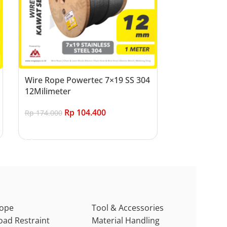
Wire Rope Powertec 7×19 SS 304
12Milimeter
Rp
104.400
Rp
174.000
Add to cart
ope
Tool & Accessories
oad Restraint
Material Handling