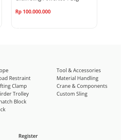
Rp
100.000.000
Add to cart
ope
Tool & Accessories
oad Restraint
Material Handling
ifting Clamp
Crane & Components
irder Trolley
Custom Sling
natch Block
ack
Register