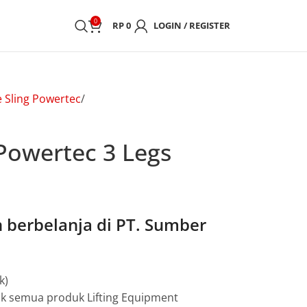
0
RP
0
LOGIN / REGISTER
 Sling Powertec
Powertec 3 Legs
berbelanja di PT. Sumber
k)
uk semua produk Lifting Equipment