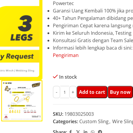
Powertec
Garansi Uang Kembali 100% jika pro
40+ Tahun Pengalaman dibidang pen
Pengiriman Cepat karena langsun
Kirim ke Seluruh Indonesia, Testin
Konsultasi Gratis dengan Team Sa
Informasi lebih lengkap baca di sini
Pengiriman
In stock
Add to cart
Buy now
SKU:
19803025003
Categories:
Custom Sling
,
Wire Slin
Share: