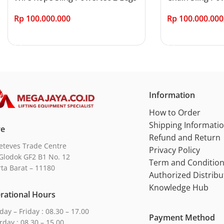
Rp
100.000.000
Rp
100.000.000
Add to cart
Add to cart
Information
How to Order
Shipping Informati
re
Refund and Return
eteves Trade Centre
Privacy Policy
Glodok GF2 B1 No. 12
Term and Conditio
rta Barat – 11180
Authorized Distribu
Knowledge Hub
rational Hours
ay – Friday : 08.30 – 17.00
Payment Method
rday : 08.30 – 15.00