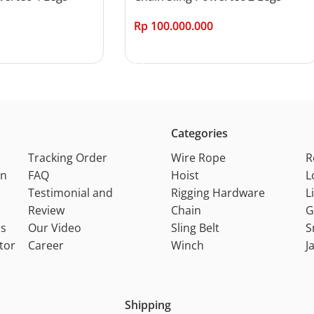
Rp
100.000.000
Add to cart
Categories
Tracking Order
Wire Rope
R
on
FAQ
Hoist
L
Testimonial and
Rigging Hardware
L
Review
Chain
G
ns
Our Video
Sling Belt
S
tor
Career
Winch
J
Shipping