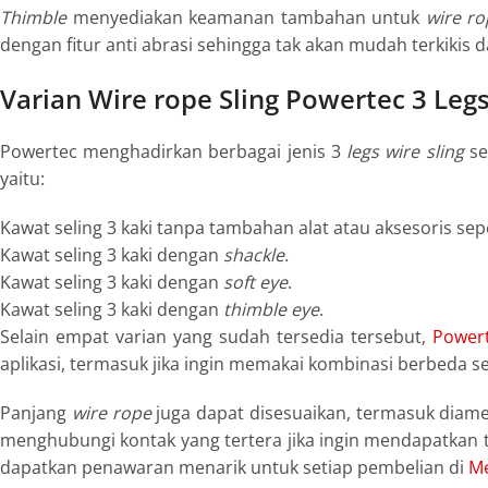
Thimble
menyediakan keamanan tambahan untuk
wire r
dengan fitur anti abrasi sehingga tak akan mudah terkikis 
Varian Wire rope Sling Powertec 3 Leg
Powertec menghadirkan berbagai jenis 3
legs
wire sling
se
yaitu:
Kawat seling 3 kaki tanpa tambahan alat atau aksesoris sep
Kawat seling 3 kaki dengan
shackle
.
Kawat seling 3 kaki dengan
soft eye
.
Kawat seling 3 kaki dengan
thimble eye
.
Selain empat varian yang sudah tersedia tersebut,
Power
aplikasi, termasuk jika ingin memakai kombinasi berbeda s
Panjang
wire rope
juga dapat disesuaikan, termasuk diame
menghubungi kontak yang tertera jika ingin mendapatkan t
dapatkan penawaran menarik untuk setiap pembelian di
Me