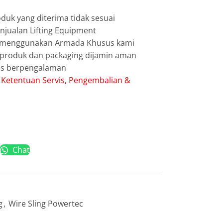
duk yang diterima tidak sesuai
jualan Lifting Equipment
g menggunakan Armada Khusus kami
g produk dan packaging dijamin aman
les berpengalaman
:
Ketentuan Servis, Pengembalian &
Chat
g
,
Wire Sling Powertec