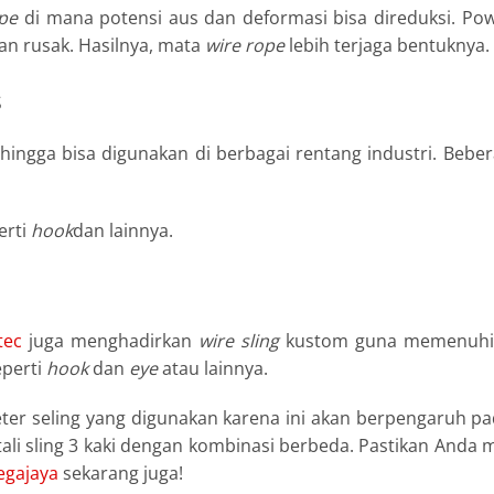
ope
di mana potensi aus dan deformasi bisa direduksi. Po
dan rusak. Hasilnya, mata
wire rope
lebih terjaga bentuknya.
s
hingga bisa digunakan di berbagai rentang industri. Beber
erti
hook
dan lainnya.
tec
juga menghadirkan
wire sling
kustom guna memenuhi s
eperti
hook
dan
eye
atau lainnya.
ter seling yang digunakan karena ini akan berpengaruh pa
ali sling 3 kaki dengan kombinasi berbeda. Pastikan Anda 
gajaya
sekarang juga!