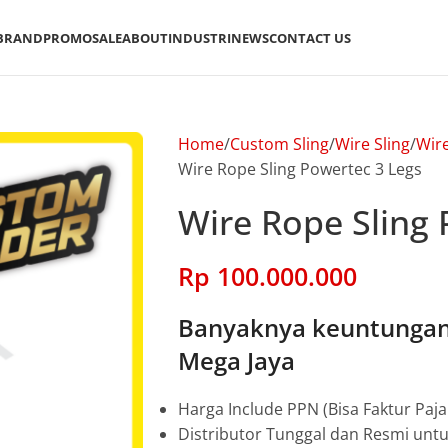
BRAND
PROMO
SALE
ABOUT
INDUSTRI
NEWS
CONTACT US
Home
Custom Sling
Wire Sling
Wire
Wire Rope Sling Powertec 3 Legs
Wire Rope Sling 
Rp
100.000.000
Banyaknya keuntungan 
Mega Jaya
Harga Include PPN (Bisa Faktur Paja
Distributor Tunggal dan Resmi unt