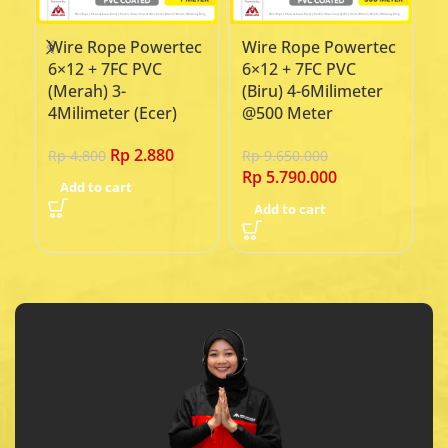
Wire Rope Powertec
Wire Rope Powertec
W
6×12 + 7FC PVC
6×12 + 7FC PVC
6
(Merah) 3-
(Biru) 4-6Milimeter
3
4Milimeter (Ecer)
@500 Meter
R
Rp
2.880
Rp
4.800
Rp
9.650.000
Rp
5.790.000
Add to cart
Add to cart