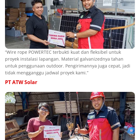
“Wire rope POWERTEC terbukti kuat dan fleksibel untuk
proyek instalasi lapangan. Material galvanizednya tahan
untuk penggunaan outdoor. Pengirimannya juga cepat, jadi
tidak mengganggu jadwal proyek kami.”
PT ATW Solar