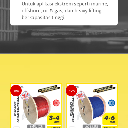
Untuk aplikasi ekstrem seperti marine,
offshore, oil & gas, dan heavy lifting
berkapasitas tinggi.
-40%
-40%
-4