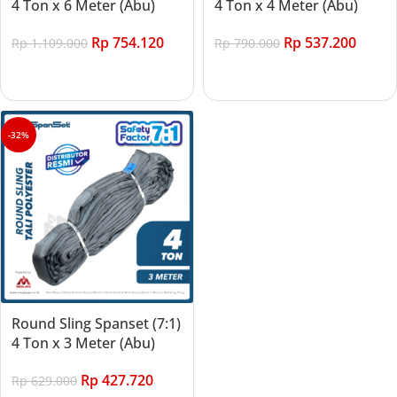
4 Ton x 6 Meter (Abu)
4 Ton x 4 Meter (Abu)
Rp
754.120
Rp
537.200
Rp
1.109.000
Rp
790.000
Add to cart
Add to cart
-32%
Round Sling Spanset (7:1)
4 Ton x 3 Meter (Abu)
Rp
427.720
Rp
629.000