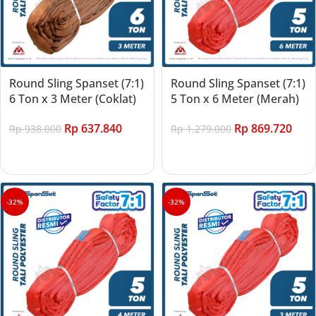
Round Sling Spanset (7:1)
Round Sling Spanset (7:1)
6 Ton x 3 Meter (Coklat)
5 Ton x 6 Meter (Merah)
Rp
637.840
Rp
869.720
Rp
938.000
Rp
1.279.000
Add to cart
Add to cart
-32%
-32%