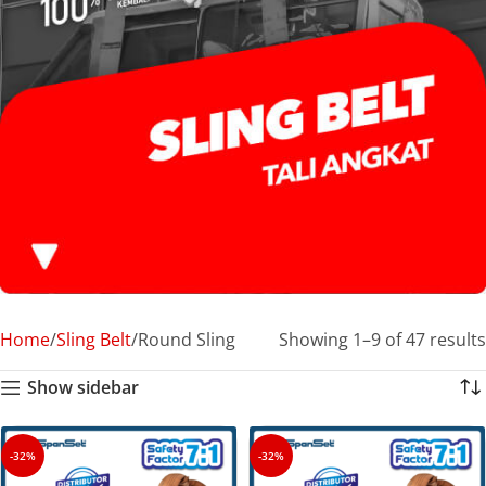
Home
Sling Belt
Round Sling
Showing 1–9 of 47 results
Show sidebar
-32%
-32%