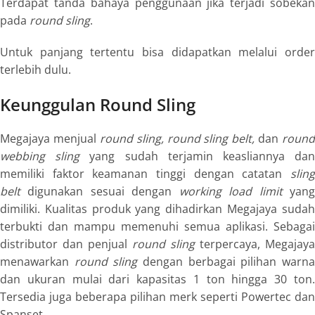
Terdapat tanda bahaya penggunaan jika terjadi sobekan
pada
round sling
.
Untuk panjang tertentu bisa didapatkan melalui order
terlebih dulu.
Keunggulan Round Sling
Megajaya menjual
round sling
,
round sling belt
,
dan
round
webbing sling
yang sudah terjamin keasliannya da
memiliki faktor keamanan tinggi dengan catatan
sling
belt
digunakan sesuai dengan
working load limit
yan
dimiliki. Kualitas produk yang dihadirkan Megajaya sudah
terbukti dan mampu memenuhi semua aplikasi. Sebagai
distributor dan penjual
round sling
terpercaya, Megajaya
menawarkan
round sling
dengan berbagai pilihan warn
dan ukuran mulai dari kapasitas 1 ton hingga 30 ton.
Tersedia juga beberapa pilihan merk seperti Powertec dan
Spanset.