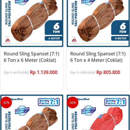
Round Sling Spanset (7:1)
Round Sling Spanset (7:1)
6 Ton x 6 Meter (Coklat)
6 Ton x 4 Meter (Coklat)
Rp
1.139.000
Rp
805.800
Rp
1.675.000
Rp
1.185.000
Add to cart
Add to cart
-32%
-32%