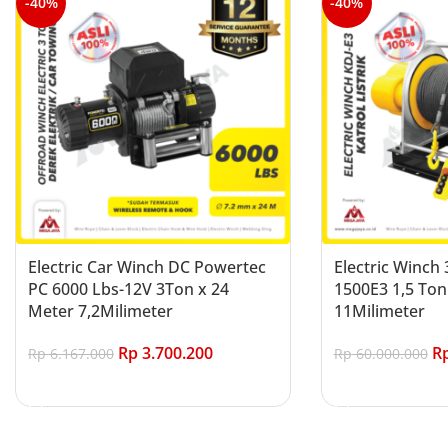
-40%
-40%
Electric Car Winch DC Powertec
Electric Winch
PC 6000 Lbs-12V 3Ton x 24
1500E3 1,5 Ton
Meter 7,2Milimeter
11Milimeter
Rp
3.700.200
R
Rp
6.167.000
Rp
60.000.000
Add to cart
Add to cart