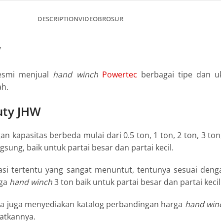
DESCRIPTION
VIDEO
BROSUR
W
resmi menjual
hand
winch
Powertec
berbagai tipe dan u
ah.
uty JHW
n kapasitas berbeda mulai dari 0.5 ton, 1 ton, 2 ton, 3 to
sung, baik untuk partai besar dan partai kecil.
ikasi tertentu yang sangat menuntut, tentunya sesuai de
rga
hand
winch
3 ton baik untuk partai besar dan partai kecil
ya juga menyediakan katalog perbandingan harga
hand
win
atkannya.