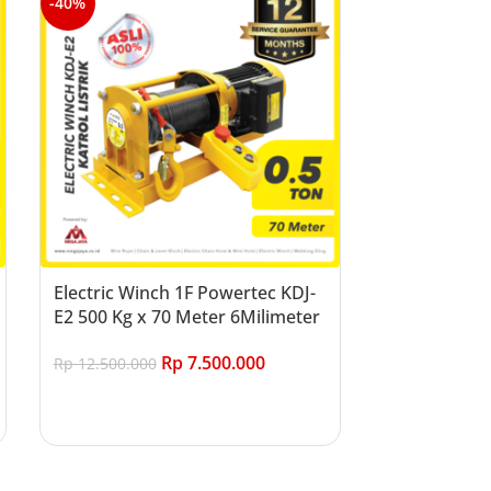
-40%
Electric Winch 1F Powertec KDJ-
E2 500 Kg x 70 Meter 6Milimeter
Rp
7.500.000
Rp
12.500.000
Add to cart