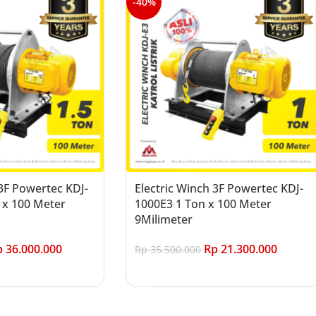
-40%
 3F Powertec KDJ-
Electric Winch 3F Powertec KDJ-
 x 100 Meter
1000E3 1 Ton x 100 Meter
9Milimeter
p
36.000.000
Rp
21.300.000
Rp
35.500.000
Add to cart