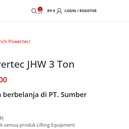
0
RP
0
LOGIN / REGISTER
nch Powertec
ertec JHW 3 Ton
00
berbelanja di PT. Sumber
k)
uk semua produk Lifting Equipment