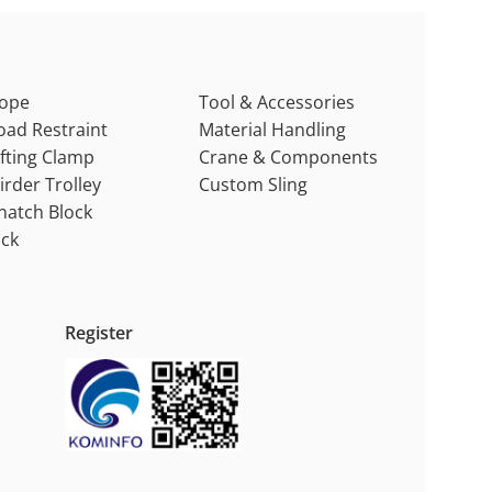
ope
Tool & Accessories
oad Restraint
Material Handling
ifting Clamp
Crane & Components
irder Trolley
Custom Sling
natch Block
ack
Register