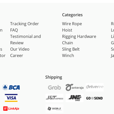
Categories
Tracking Order
Wire Rope
R
on
FAQ
Hoist
L
Testimonial and
Rigging Hardware
L
Review
Chain
G
ns
Our Video
Sling Belt
S
tor
Career
Winch
J
Shipping