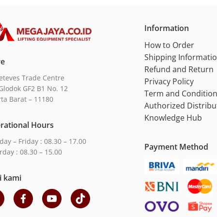
Information
How to Order
Shipping Informati
re
Refund and Return
eteves Trade Centre
Privacy Policy
Glodok GF2 B1 No. 12
Term and Conditio
rta Barat – 11180
Authorized Distribu
Knowledge Hub
rational Hours
ay – Friday : 08.30 – 17.00
Payment Method
rday : 08.30 – 15.00
i kami