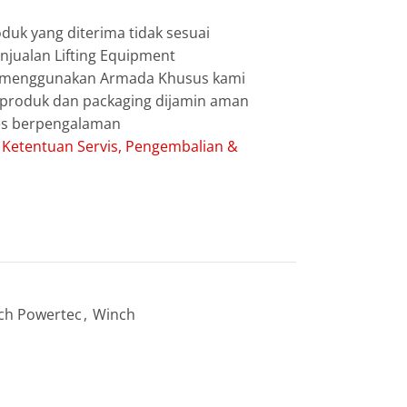
duk yang diterima tidak sesuai
jualan Lifting Equipment
g menggunakan Armada Khusus kami
g produk dan packaging dijamin aman
les berpengalaman
:
Ketentuan Servis, Pengembalian &
ch Powertec
,
Winch