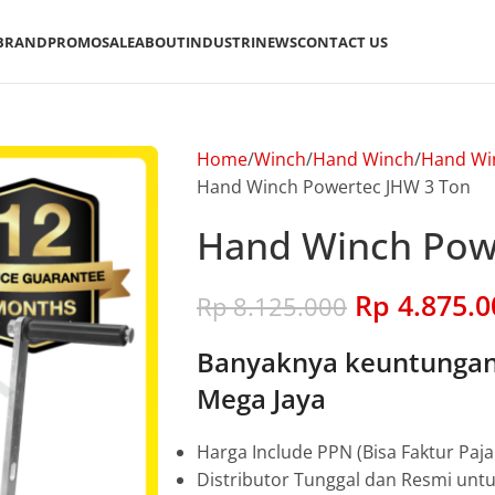
BRAND
PROMO
SALE
ABOUT
INDUSTRI
NEWS
CONTACT US
Home
Winch
Hand Winch
Hand Wi
Hand Winch Powertec JHW 3 Ton
Hand Winch Pow
Rp
4.875.0
Rp
8.125.000
Banyaknya keuntungan 
Mega Jaya
Harga Include PPN (Bisa Faktur Paja
Distributor Tunggal dan Resmi unt