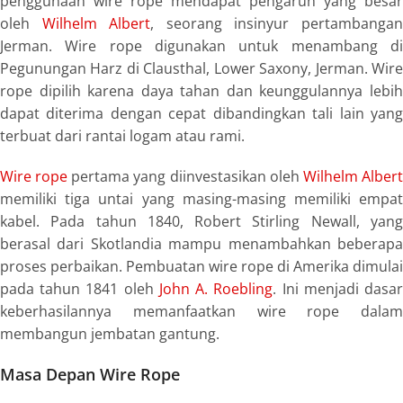
penggunaan
wire rope
mendapat pengaruh yang besar
oleh
Wilhelm Albert
, seorang insinyur pertambanga
Jerman.
Wire rope
digunakan untuk menambang d
Pegunungan Harz di Clausthal, Lower Saxony, Jerman.
Wire
rope
dipilih karena daya tahan dan keunggulannya lebih
dapat diterima dengan cepat dibandingkan tali lain yang
terbuat dari rantai logam atau rami.
Wire rope
pertama yang diinvestasikan oleh
Wilhelm Alber
memiliki tiga untai yang masing-masing memiliki empat
kabel. Pada tahun 1840, Robert Stirling Newall, yang
berasal dari Skotlandia mampu menambahkan beberapa
proses perbaikan. Pembuatan
wire rope
di Amerika dimulai
pada tahun 1841 oleh
John A. Roebling
. Ini menjadi dasa
keberhasilannya memanfaatkan
wire rope
dalam
membangun jembatan gantung.
Masa Depan Wire Rope