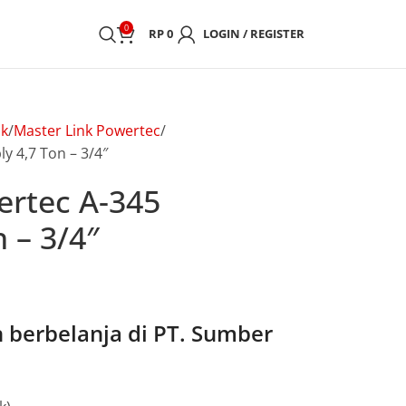
0
RP
0
LOGIN / REGISTER
nk
Master Link Powertec
y 4,7 Ton – 3/4″
ertec A-345
 – 3/4″
berbelanja di PT. Sumber