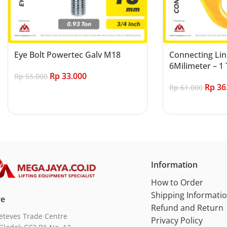
Eye Bolt Powertec Galv M18
Connecting Lin
6Milimeter – 1 
Rp
33.000
Rp
55.000
Rp
36
Rp
61.000
Add to cart
Add to cart
Information
How to Order
Shipping Informati
re
Refund and Return
eteves Trade Centre
Privacy Policy