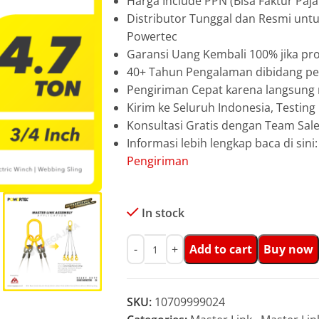
Harga Include PPN (Bisa Faktur Paja
Distributor Tunggal dan Resmi unt
Powertec
Garansi Uang Kembali 100% jika pro
40+ Tahun Pengalaman dibidang pen
Pengiriman Cepat karena langsun
Kirim ke Seluruh Indonesia, Testin
Konsultasi Gratis dengan Team Sa
Informasi lebih lengkap baca di sini
Pengiriman
In stock
Add to cart
Buy now
SKU:
10709999024