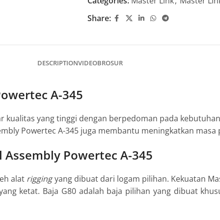
Categories:
Master Link
,
Master Lin
Share:
DESCRIPTION
VIDEO
BROSUR
Powertec A-345
r kualitas yang tinggi dengan berpedoman pada kebutuha
sembly Powertec A-345 juga membantu meningkatkan masa p
el Assembly Powertec A-345
eh alat
rigging
yang dibuat dari logam pilihan. Kekuatan Mas
 yang ketat. Baja G80 adalah baja pilihan yang dibuat khu