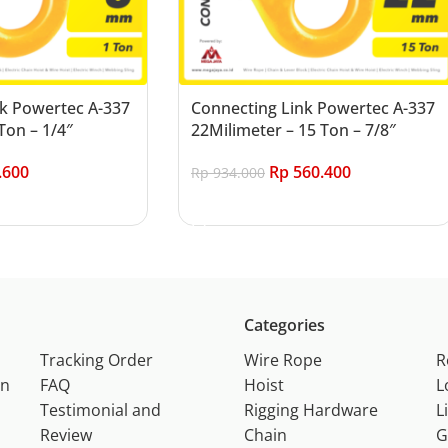
k Powertec A-337
Connecting Link Powertec A-337
Ton – 1/4″
22Milimeter – 15 Ton – 7/8″
.600
Rp
560.400
Rp
934.000
Add to cart
Categories
Tracking Order
Wire Rope
R
on
FAQ
Hoist
L
Testimonial and
Rigging Hardware
L
Review
Chain
G