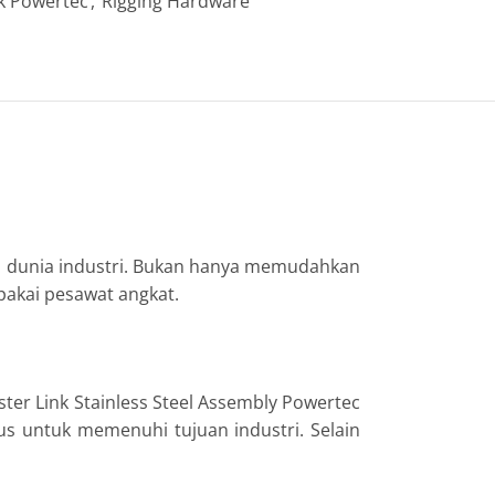
k Powertec
,
Rigging Hardware
n dunia industri. Bukan hanya memudahkan
akai pesawat angkat.
ter Link Stainless Steel Assembly Powertec
sus untuk memenuhi tujuan industri. Selain