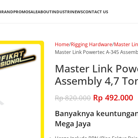
BRAND
PROMO
SALE
ABOUT
INDUSTRI
NEWS
CONTACT US
Home
Rigging Hardware
Master Li
Master Link Powertec A-345 Assembl
Master Link Pow
Assembly 4,7 Ton
Rp
492.000
Rp
820.000
Banyaknya keuntungan 
Mega Jaya