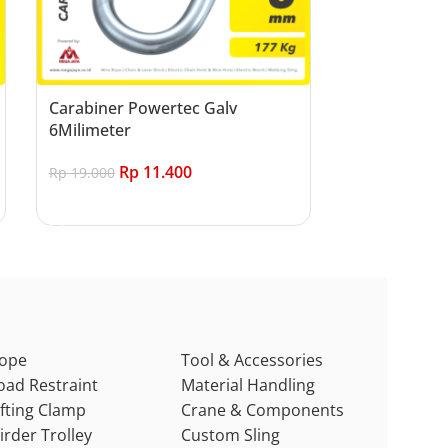
Carabiner Powertec Galv
6Milimeter
Rp
11.400
Rp
19.000
Add to cart
ope
Tool & Accessories
oad Restraint
Material Handling
ifting Clamp
Crane & Components
irder Trolley
Custom Sling